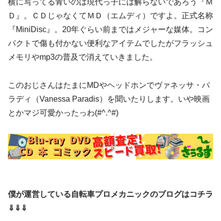
横に写ってる青いのは現代っ子には解らないであろう『Ｍ
Ｄ』。ＣＤじゃなくてＭＤ（エムディ）ですよ。正式名称
『MiniDisc』。20年ぐらい前まではメジャーな媒体。コン
パクトで傷も付かない便利なアイテムでしたがフラッシュ
メモリやmp3の普及で消えていきました。
このおじさんはたまにMDやヘッドホンでヴァネッサ・パ
ラディ（Vanessa Paradis）を聞いたりします。いや映画
とかマジ可愛かったっわ(#^.^#)
僕が運営している自転車プロメカニックのブログはコチラ
⇓⇓⇓