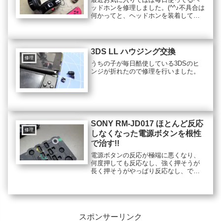
ッドホンを修理しました。(^^♪不具合は
何かってと、ヘッドホンを装着して頭
を左右に振るとなんだかヘッドホンの
中でカタカタ音が聞こえる。ヘッドホ
ンだから外界の音が遮断されてるの
で、このカタカタ音はかなり大きく聞
3DS LL ハウジング交換
こえて気になります。
修理
うちの子が毎日酷使している3DSのヒ
ンジが折れたので修理を行いました。
SONY RM-JD017 ほとんど反応
修理
しなくなった電源ボタンを根性
で治す!!
電源ボタンの反応が極端に悪くなり、
何度押しても反応なし、強く押そうが
長く押そうがやっぱり反応なし、でも
ホントにごくごく稀に反応するときも
ある、みたいな状態になってしまい、
家族から不便すぎると報告が・・・(-
_-;)
スポンサーリンク