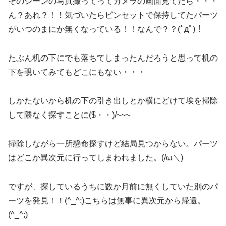
そのシーンの写真撮ってってカメラの画面見てたら・・・
ん？あれ？！！気づいたらピンセットで保持してたパーツ
がいつのまにか無くなっている！！なんで？？(ﾟдﾟ)！
たぶん机の下にでも落ちてしまったんだろうと思って机の
下を覗いてみてもどこにもない・・・
しかたないから机の下の引き出しとか横にどけて埃を掃除
して隈なく探すことに($・・)/~~~
掃除しながら一所懸命探すけど結局見つからない。パーツ
はどこか異次元に行ってしまわれました。(/ω＼)
ですが、探しているうちに数か月前に無くしていた別のパ
ーツを発見！！(^_^;)こちらは無事に異次元から帰還。
(^_^;)