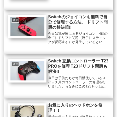
法。 ドリフト問題の解決策!!）をアッ
プしましたが、今回はスティックを新
しい部品に交換してサクッと終わらせ
ました。
Switchのジョイコンを無料で自
修理
分で修理する方法。 ドリフト問
題の解決策!!
今日は我が家にあるジョイコン、4個の
全てにドリフト問題（勝手にスティッ
クが反応する）が発生しているという
ことで修理してみました。ジョイコン
の修理ってスティックのパーツをユニ
ットごと新しいパーツに交換するのが
一般的な修理らしい。でもそれって、
Switch 互換コントローラー T23
あくまでも部品交換なわけであって本
修理
PROを修理 T23ドリフト問題も
当の意味で修理じゃないような気
解決!!
が・・・
今日は子供たちが毎日酷使しているス
イッチ用のコントローラーの修理を行
いました。ちなみにこのT23 Proは互換
コントローラーとして安価ながら作り
も良く耐久性も高いので僕は買ってよ
かったと思います。でもさすがに3人の
子供が毎日毎日、ハードに酷使し続け
お気に入りのヘッドホンを修
たらそりゃ不具合も出ますって(^^♪
修理
理！！
最近お気に入りでほぼ毎日使ってるヘ