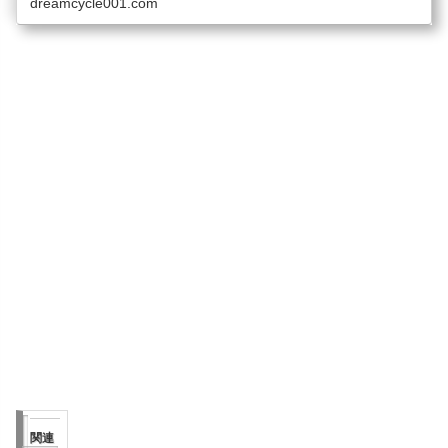
dreamcycle001.com
関連