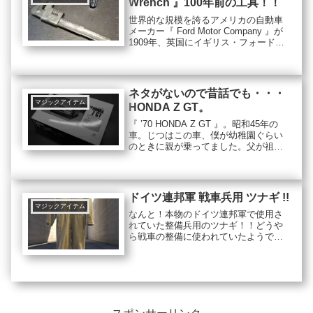
Wrench 』100年前の工具！！
世界的な規模を誇るアメリカの自動車
メーカー『 Ford Motor Company 』が
1909年、英国にイギリス・フォード
（正式にフォードモーターカンパニ
ー・リミテッド）を設立し、大人気モ
デル『 フォード・モデルT 』を発売し
ました。
ネタがないので昔話でも・・・
マジックアイテム
HONDA Z GT。
『 ’70 HONDA Z GT 』。昭和45年の
車。じつはこの車、僕が幼稚園ぐらい
のときに親が乗ってました。父が祖父
から譲り受けたらしく、お出かけの時
には僕も乗せてもらってました。保育
園のころから車が大好きでスーパーカ
ーの本を毎日見てはカウンタック
ドイツ連邦軍 戦車兵用 ツナギ !!
LP400とLP500の違いを子供なりに理解
マジックアイテム
していた僕
なんと！本物のドイツ連邦軍で使用さ
れていた整備兵用のツナギ！！どうや
ら戦車の整備に使われていたようで
す。実際に着てみるとわかるのです
が、やっぱ本物はちがうわ！！僕はな
んだかんだでツナギは5種類使ってるけ
ど、どれよりも生地がしっかりしてい
る。ぶ厚い生地はそんな簡単には絶対
に破れないってか傷も付かない感じ。