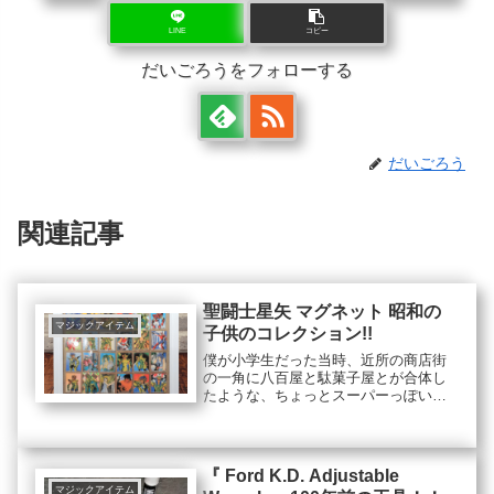
LINE
コピー
だいごろうをフォローする
だいごろう
関連記事
聖闘士星矢 マグネット 昭和の
マジックアイテム
子供のコレクション!!
僕が小学生だった当時、近所の商店街
の一角に八百屋と駄菓子屋とが合体し
たような、ちょっとスーパーっぽい感
じのお店がありました。店は車道に面
しているにも関わらず、開店時には壁
も扉もなくオールオープンな状態で、
歩道のどこからでも出入りできる形式
『 Ford K.D. Adjustable
のいかにも昭和の八百屋っぽい店舗。
マジックアイテム